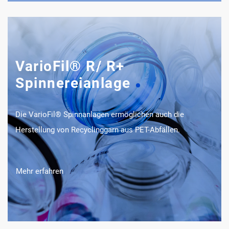
VarioFil® R/ R+
Spinnereianlage
Die VarioFil® Spinnanlagen ermöglichen auch die
Herstellung von Recyclinggarn aus PET-Abfällen.
Mehr erfahren